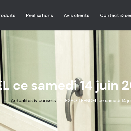
produits
Réalisations
Avis clients
Contact & se
L ce samedi 14 juin 2
l
-
Actualités & conseils
-
EXPO TRENDEL ce samedi 14 ju